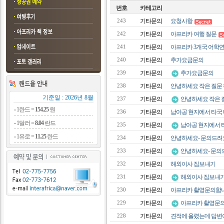
번호
카테고리
기타문의
요청사항
243
기타문의
아프리카 여행 질문
242
기타문의
아프리카 3개국 어학연수 관
241
기타문의
추가요금문의
240
기타문의
추가요금문의
239
기타문의
안녕하세요 작은 질문 
238
기준일 : 2026년 8월
기타문의
안녕하세요 작은 
237
1란드 =
154.25
원
기타문의
남아공 현지에서 타국 비
236
1달러 =
8.04
란드
기타문의
남아공 현지에서 타국
235
1유로 =
11.25
란드
기타문의
안녕하세요- 문의드려
234
기타문의
안녕하세요- 문의
233
기타문의
해외이사 짐보내기
232
기타문의
해외이사 짐보내
231
기타문의
아프리카 촬영문의합니
230
기타문의
아프리카 촬영문의
229
기타문의
견적에 올렸는데 답변이 
228