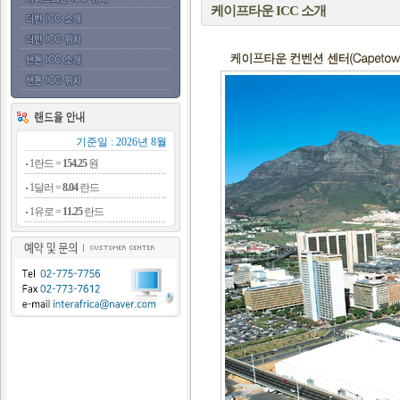
케이프타운 ICC 소개
기준일 : 2026년 8월
1란드 =
154.25
원
1달러 =
8.04
란드
1유로 =
11.25
란드