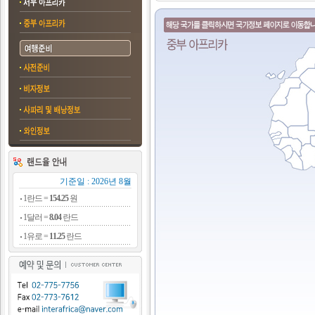
기준일 : 2026년 8월
1란드 =
154.25
원
1달러 =
8.04
란드
1유로 =
11.25
란드