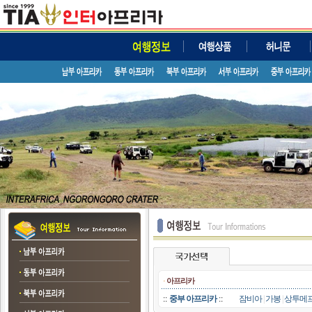
·
아프리카
::
중부 아프리카
::
잠비아
|
가봉
|
상투메