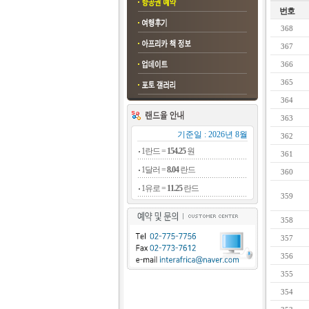
번호
368
367
366
365
364
363
기준일 : 2026년 8월
362
1란드 =
154.25
원
361
1달러 =
8.04
란드
360
1유로 =
11.25
란드
359
358
357
356
355
354