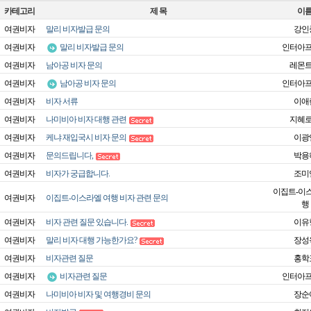
카테고리
제 목
이
여권비자
말리 비자발급 문의
강인
여권비자
말리 비자발급 문의
인터아
여권비자
남아공 비자 문의
레몬
여권비자
남아공 비자 문의
인터아
여권비자
비자 서류
이애
여권비자
나미비아 비자 대행 관련
지혜
여권비자
케냐 재입국시 비자 문의
이광
여권비자
문의드립니다,
박용
여권비자
비자가 궁급합니다.
조미
이집트-이
여권비자
이집트-이스라엘 여행 비자 관련 문의
행
여권비자
비자 관련 질문 있습니다.
이유
여권비자
말리 비자 대행 가능한가요?
장성
여권비자
비자관련 질문
홍학
여권비자
비자관련 질문
인터아
여권비자
나미비아 비자 및 여행경비 문의
장순