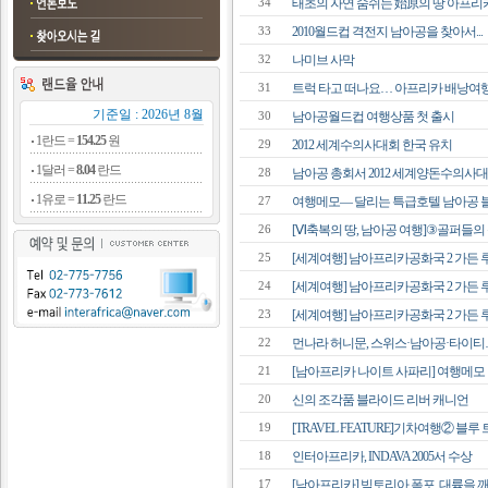
태초의 자연 숨쉬는 始原의 땅 아프리
34
2010월드컵 격전지 남아공을 찾아서...
33
나미브 사막
32
트럭 타고 떠나요… 아프리카 배낭여행 
31
기준일 : 2026년 8월
남아공월드컵 여행상품 첫 출시
30
1란드 =
154.25
원
2012 세계수의사대회 한국 유치
29
1달러 =
8.04
란드
남아공 총회서 2012 세계양돈수의사대
28
1유로 =
11.25
란드
여행메모― 달리는 특급호텔 남아공
27
[Ⅵ축복의 땅, 남아공 여행]③골퍼들의 
26
[세계여행] 남아프리카공화국 2 가든 루
25
[세계여행] 남아프리카공화국 2 가든 루
24
[세계여행] 남아프리카공화국 2 가든 루
23
먼나라 허니문, 스위스·남아공·타이티…
22
[남아프리카 나이트 사파리] 여행메모
21
신의 조각품 블라이드 리버 캐니언
20
[TRAVEL FEATURE]기차여행② 블루 
19
인터아프리카, INDAVA 2005서 수상
18
[남아프리카] 빅토리아 폭포, 대륙을 깨
17