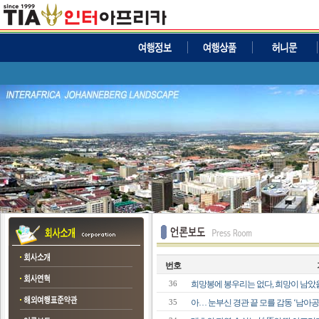
번호
희망봉에 봉우리는 없다, 희망이 남았
36
아… 눈부신 경관 끝 모를 감동 ‘남아공
35