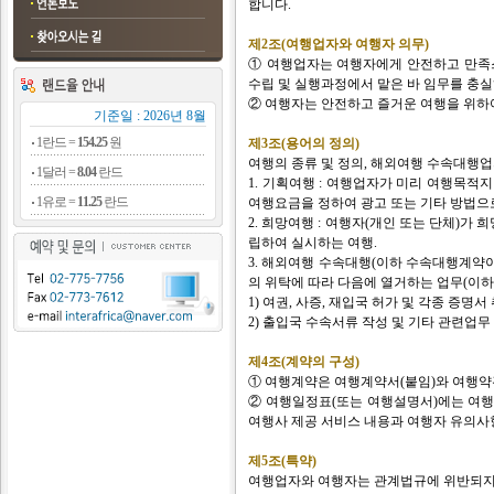
합니다.
제2조(여행업자와 여행자 의무)
① 여행업자는 여행자에게 안전하고 만족스
수립 및 실행과정에서 맡은 바 임무를 충실
② 여행자는 안전하고 즐거운 여행을 위하
기준일 : 2026년 8월
1란드 =
154.25
원
제3조(용어의 정의)
여행의 종류 및 정의, 해외여행 수속대행업
1달러 =
8.04
란드
1. 기획여행 : 여행업자가 미리 여행목적지
1유로 =
11.25
란드
여행요금을 정하여 광고 또는 기타 방법으
2. 희망여행 : 여행자(개인 또는 단체)가
립하여 실시하는 여행.
3. 해외여행 수속대행(이하 수속대행계약
의 위탁에 따라 다음에 열거하는 업무(이하
1) 여권, 사증, 재입국 허가 및 각종 증명
2) 출입국 수속서류 작성 및 기타 관련업무
제4조(계약의 구성)
① 여행계약은 여행계약서(붙임)와 여행약
② 여행일정표(또는 여행설명서)에는 여행
여행사 제공 서비스 내용과 여행자 유의사
제5조(특약)
여행업자와 여행자는 관계법규에 위반되지 