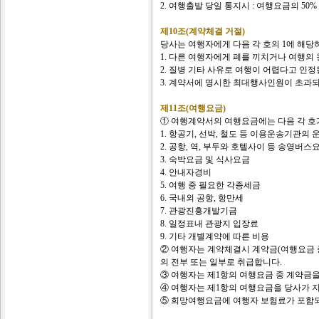
2. 여행출발 당일 통지시 : 여행요금의 50%
제10조(계약체결 거절)
당사는 여행자에게 다음 각 호의 1에 해당
1. 다른 여행자에게 폐를 끼치거나 여행의
2. 질병 기타 사유로 여행이 어렵다고 인정
3. 계약서에 명시한 최대행사인원이 초과
제11조(여행요금)
① 여행계약서의 여행요금에는 다음 각 호가
1. 항공기, 선박, 철도 등 이용운송기관의
2. 공항, 역, 부두와 호텔사이 등 송영버스
3. 숙박요금 및 식사요금
4. 안내자경비
5. 여행 중 필요한 각종세금
6. 국내외 공항, 항만세
7. 관광진흥개발기금
8. 일정표내 관광지 입장료
9. 기타 개별계약에 따른 비용
② 여행자는 계약체결시 계약금(여행요금 
의 전부 또는 일부로 취급합니다.
③ 여행자는 제1항의 여행요금 중 계약금
④ 여행자는 제1항의 여행요금을 당사가 지
⑤ 희망여행요금에 여행자 보험료가 포함되