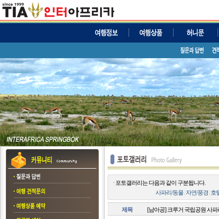
· 포토갤러리는 다음과 같이 구분됩니다.
사파리/동물
|
자연/풍경
|
호
제목
[남아공] 크루거 국립공원 사파