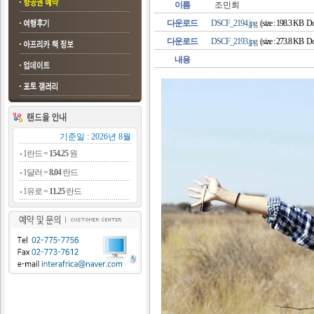
이름
조민희
다운로드
DSCF_2194.jpg
(size : 198.3 KB Do
다운로드
DSCF_2193.jpg
(size : 273.8 KB Do
내용
기준일 : 2026년 8월
1란드 =
154.25
원
1달러 =
8.04
란드
1유로 =
11.25
란드