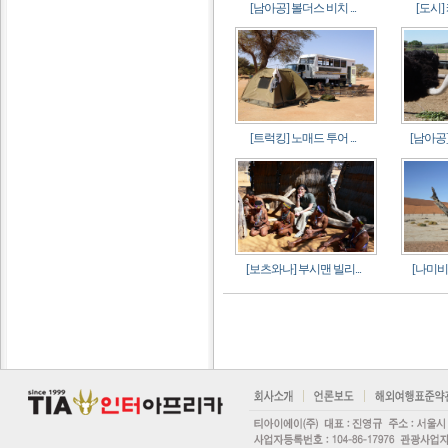
[남아공] 볼더스 비치 ...
[도시]
[트럭킹] 노매드 투어 ...
[남아공]
[보츠와나] 부시맨 빌리...
[나미비아