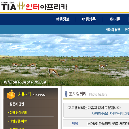
· 포토갤러리는 다음과 같이 구분됩니다.
사파리/동물
|
자연/풍경
|
호
제목
[남아공] 파노라믹 루트_세자매