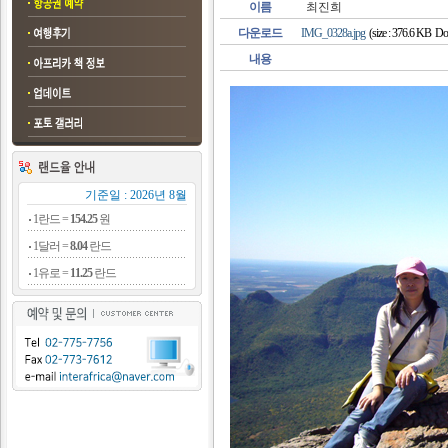
이름
최진희
다운로드
IMG_0328a.jpg
(size : 376.6 KB Do
내용
기준일 : 2026년 8월
1란드 =
154.25
원
1달러 =
8.04
란드
1유로 =
11.25
란드