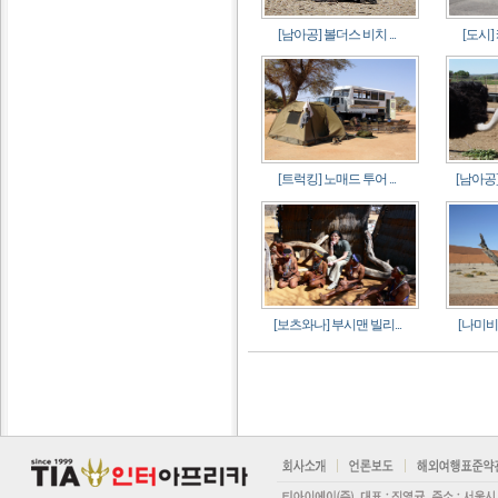
[남아공] 볼더스 비치 ...
[도시]
[트럭킹] 노매드 투어 ...
[남아공]
[보츠와나] 부시맨 빌리...
[나미비아