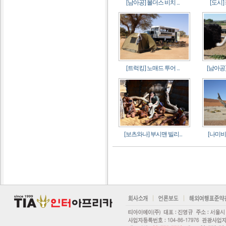
[남아공] 볼더스 비치 ...
[도시]
[트럭킹] 노매드 투어 ...
[남아공]
[보츠와나] 부시맨 빌리...
[나미비아