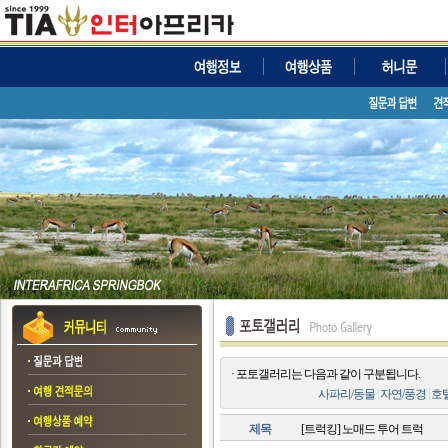
· 포토갤러리는 다음과 같이 구분됩니다.
사파리/동물
|
자연/풍경
|
호
제목
[트럭킹] 노매드 투어 트럭