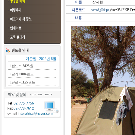
이름
장지현
다운로드
nomad_001.jpg
(size : 351.2 KB Dow
내용
기준일 : 2026년 8월
1란드 =
154.25
원
1달러 =
8.04
란드
1유로 =
11.25
란드