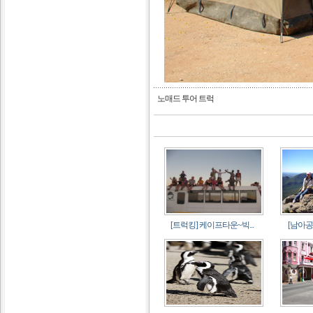
노매드 투어 트럭
[트럭킹] 케이프타운~빅...
[남아공]