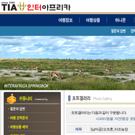
· 포토갤러리는 다음과 같이 구분됩니다.
사파리/동물
|
자연/풍경
|
호
제목
[남아공] 오츠혼_타조농장