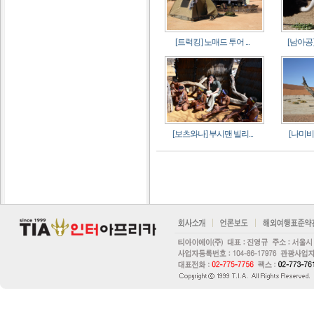
[트럭킹] 노매드 투어 ...
[남아공]
[보츠와나] 부시맨 빌리...
[나미비아