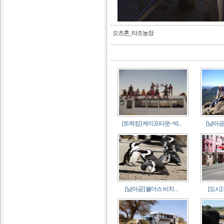
오츠혼_타조농장
[트럭킹] 케이프타운~빅...
[남아공]
[남아공] 볼더스 비치 ...
[도시]