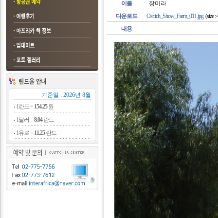
이름
장미라
다운로드
Ostrich_Show_Farm_011.jpg
(size :
내용
기준일 : 2026년 8월
1란드 =
154.25
원
1달러 =
8.04
란드
1유로 =
11.25
란드