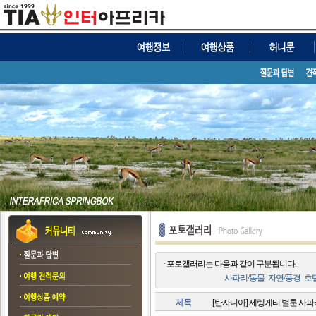
· 포토갤러리는 다음과 같이 구분됩니다.
사파리/동물
|
자연/풍경
|
호
제목
[탄자니아] 세렝게티 벌룬 사파