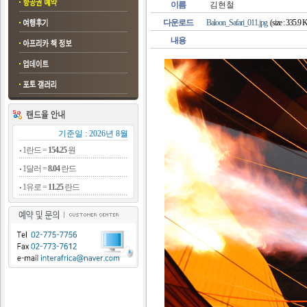
이름
김현철
다운로드
Baloon_Safari_011.jpg
(size : 335.9
내용
기준일 : 2026년 8월
1란드 =
154.25
원
1달러 =
8.04
란드
1유로 =
11.25
란드