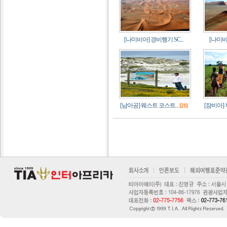
[나미비아] 경비행기 SC...
[나미비
[남아공] 웨스트 코스트...
[잠비아] 
[21]