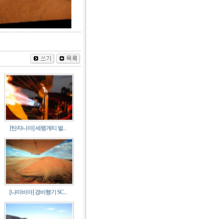
[탄자니아] 세렝게티 벌...
[나미비아] 경비행기 SC...