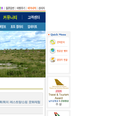
회/회의
|
레스토랑/쇼핑
|
문화체험