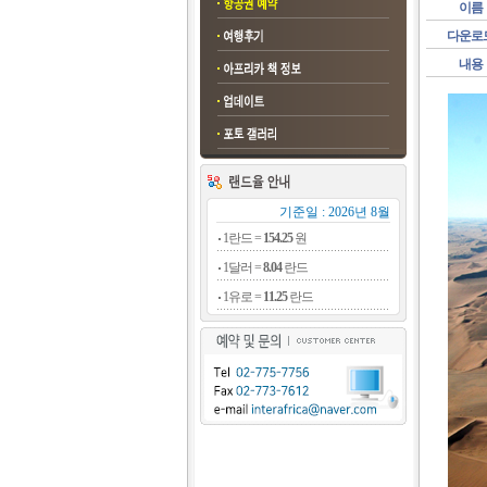
이름
다운로
내용
기준일 : 2026년 8월
1란드 =
154.25
원
1달러 =
8.04
란드
1유로 =
11.25
란드