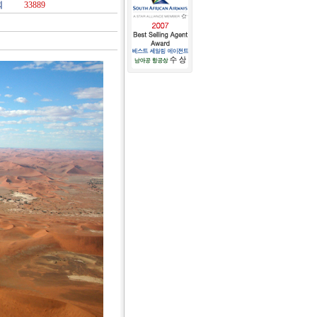
회
33889