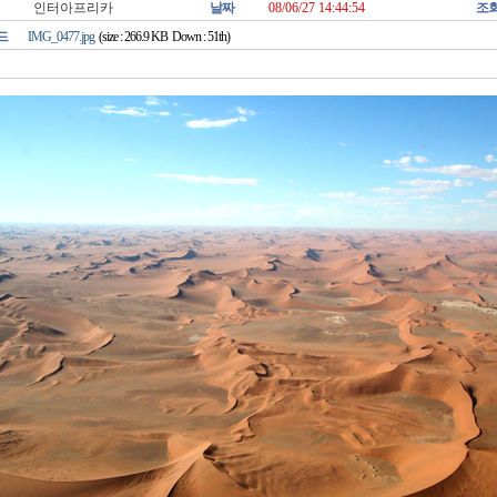
인터아프리카
날짜
08/06/27 14:44:54
조
드
IMG_0477.jpg
(size : 266.9 KB Down : 51th)