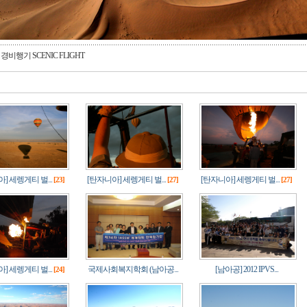
경비행기 SCENIC FLIGHT
] 세렝게티 벌...
[탄자니아] 세렝게티 벌...
[탄자니아] 세렝게티 벌...
[23]
[27]
[27]
] 세렝게티 벌...
국제사회복지학회 (남아공...
[남아공] 2012 IPVS...
[24]