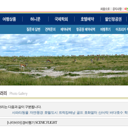
러리는 다음과 같이 구분됩니다.
사파리/동물
|
자연/풍경
|
호텔/도시
|
트럭킹/배낭
|
골프
|
호화열차
|
산/사막
|
바다/호수
|
학
[나미비아] 경비행기 SCENIC FLIGHT