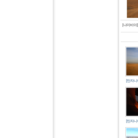
[나미비아] 
[탄자니아
[탄자니아