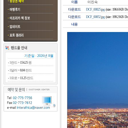
이름
이진숙
다운로드
DCF_00825.jpg
(size : 196.6 KB Do
다운로드
DCF_00852.jpg
(size : 199.2 KB Do
내용
기준일 : 2026년 8월
1란드 =
154.25
원
1달러 =
8.04
란드
1유로 =
11.25
란드