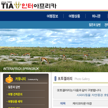
· 포토갤러리는 다음과 같이 구분됩니다.
사파리/동물
|
자연/풍경
|
호
제목
케이프타운 야경