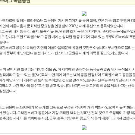
스버그 국립공원
|
만 헥타르에 달하는 드라켄스버그 공원에 가시면 깎아지를 듯한 절벽, 깊은 계곡, 맑고 투명한 
 자연의 아름다움과 문화적인 중요성을 인정 받아 2000년 세계 유산으로 등록되었습니다.
 공원 내의 많은 강, 습지, 토종 식물 숲, 완만한 초지 등은 이 지역에만 존재하는 동식물과 
 합니다. 또한 드라켄스버그 공원 내에는 심각한 멸종 위기에 처해 있는 두루미(Cranes)와 푸른등 제비
습니다.
라켄스버그 공원이 독특한 자연적 아름다움 때문에 유명한 것만은 아닙니다. 부시맨으로 불리는 고
예술이 풍부하게 남아있다는 점에서 드라켄스버그 공원은 세계의 이목을 끌고 있기도 합니다.
 이 곳에서만 발견되는 다양한 생물 종, 이 지역에만 존재하는 동식물과 멸종 위기 동식물의 서
걸작이라고 할 수 있는 샌(San)족의 수만 개에 이르는 벽화 등을 인정하여 드라켄스버그 공원을
하라 이남 지역에 거주하던 토착 민족이었던 것으로 알려져 있습니다. 샌족은 수세기 전까지 사하
지역의 기나긴 역사의 정수”로 인정 받고 있습니다. 하지만 샌족 고유의 예술을 제외하고는 샌
 실정입니다.
 공원에는 35,000개가 넘는 개별 그림으로 구성된 약 600여 개의 벽화가 있으며 이들 벽화
 있습니다. 드라켄스버그 공원에서 가장 오래된 벽화는 2,400년 전의 것으로 추정되며 가장 최
 추정됩니다. 이들 벽화에는 사냥, 군무, 결투, 식량 수확, 종교 의식 등의 내용이 그려져 있습니다