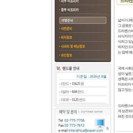
드라켄
넓이가 24
그 공원은
드라켄스버그
서식지이기도
식하고 있
하지만 드
는 암벽 
국제 사회는
성이 낳은 
기준일 : 2026년 8월
샌족은 사
1란드 =
154.25
원
아프리카 
않고 있는
1달러 =
8.04
란드
1유로 =
11.25
란드
드라켄스버그
게 보존되어
려진 것으로