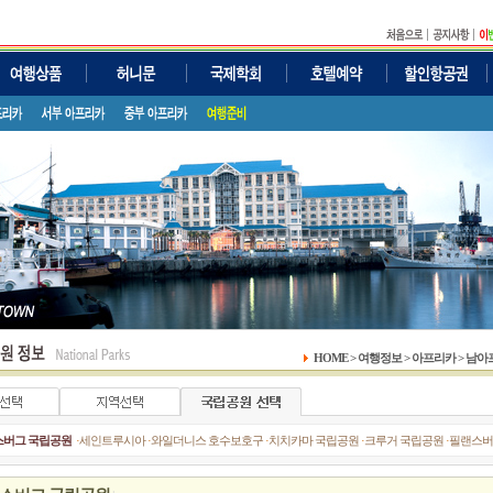
HOME > 여행정보 > 아프리카 > 
스버그 국립공원
·
세인트루시아
·
와일더니스 호수보호구
·
치치카마 국립공원
·
크루거 국립공원
·
필랜스버