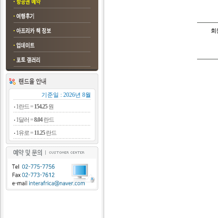
회
기준일 : 2026년 8월
1란드 =
154.25
원
1달러 =
8.04
란드
1유로 =
11.25
란드