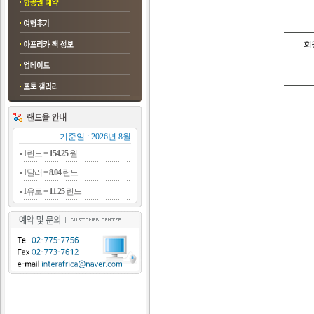
회
기준일 : 2026년 8월
1란드 =
154.25
원
1달러 =
8.04
란드
1유로 =
11.25
란드