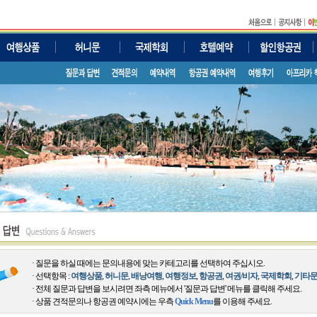
· 질문을 하실 때에는 문의내용에 맞는 카테고리를 선택하여 주십시오.
· 선택항목 :
여행상품
,
허니문
,
배낭여행
,
여행정보
,
항공권
,
여권/비자
,
국제학회
,
기타
· 전체 질문과 답변을 보시려면 좌측 메뉴에서 '질문과 답변' 메뉴를 클릭해 주세요.
· 상품 견적문의나 항공권 예약시에는 우측
Quick Menu
를 이용해 주세요.