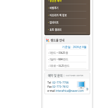
기준일 : 2026년 8월
1란드 =
154.25
원
1달러 =
8.04
란드
1유로 =
11.25
란드