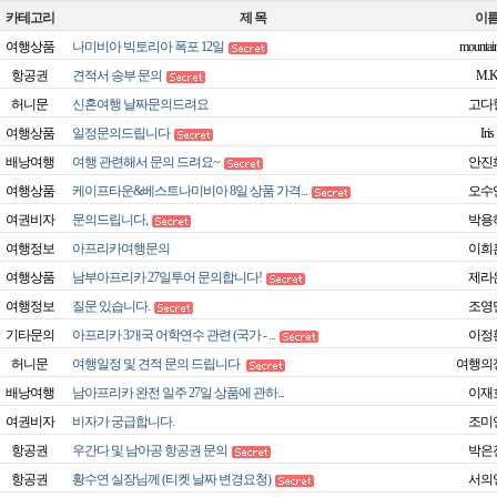
카테고리
제 목
이
여행상품
나미비아 빅토리아 폭포 12일
mountain
항공권
견적서 송부 문의
M.
허니문
신혼여행 날짜문의드려요
고다
여행상품
일정문의드립니다
Iris
배낭여행
여행 관련해서 문의 드려요~
안진
여행상품
케이프타운&베스트나미비아 8일 상품 가격...
오수
여권비자
문의드립니다,
박용
여행정보
아프리카여행문의
이희
여행상품
남부아프리카 27일투어 문의합니다!
제라
여행정보
질문 있습니다.
조영
기타문의
아프리카 3개국 어학연수 관련 (국가 - ...
이정
허니문
여행일정 및 견적 문의 드립니다
여행의
배낭여행
남아프리카 완전 일주 27일 상품에 관하...
이재
여권비자
비자가 궁급합니다.
조미
항공권
우간다 및 남아공 항공권 문의
박은
항공권
황수연 실장님께 (티켓 날짜 변경요청)
서의