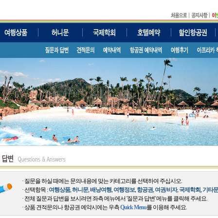
· 질문을 하실 때에는 문의내용에 맞는 카테고리를 선택하여 주십시오.
· 선택항목 :
여행상품
,
허니문
,
배낭여행
,
여행정보
,
항공권
,
여권/비자
,
국제학회
,
기타
· 전체 질문과 답변을 보시려면 좌측 메뉴에서 '질문과 답변' 메뉴를 클릭해 주세요.
· 상품 견적문의나 항공권 예약시에는 우측
Quick Menu
를 이용해 주세요.