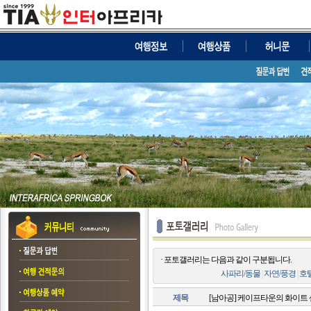
· 포토갤러리는 다음과 같이 구분됩니다.
사파리/동물
|
자연/풍경
|
호
제목
[남아공] 케이프타운의 화이트