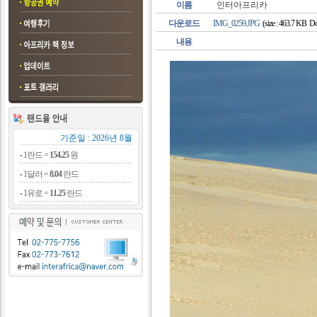
이름
인터아프리카
다운로드
IMG_0259.JPG
(size : 463.7 KB Do
내용
기준일 : 2026년 8월
1란드 =
154.25
원
1달러 =
8.04
란드
1유로 =
11.25
란드