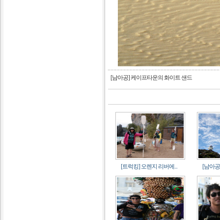
[남아공] 케이프타운의 화이트 샌드
[트럭킹] 오렌지 리버에...
[남아공]