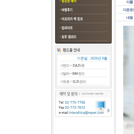
이름
다운로
내용
기준일 : 2026년 8월
1란드 =
154.25
원
1달러 =
8.04
란드
1유로 =
11.25
란드