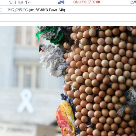
인터아프리카
날짜
08/11/06 17:09:08
조
드
IMG_0215.JPG
(size : 563.8 KB Down : 34th)