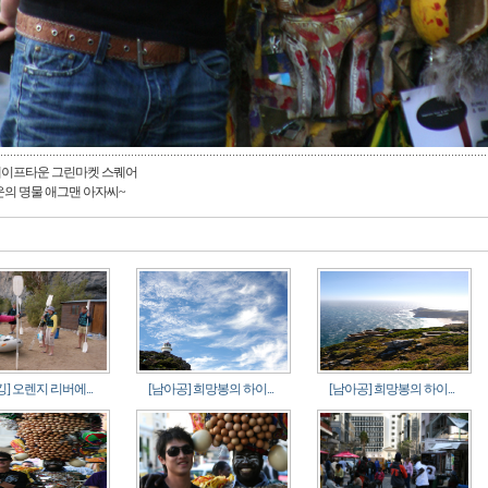
 케이프타운 그린마켓 스퀘어
의 명물 애그맨 아자씨~
] 오렌지 리버에...
[남아공] 희망봉의 하이...
[남아공] 희망봉의 하이...