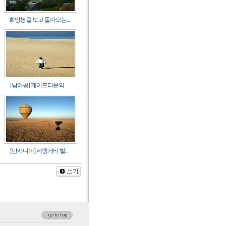
희망봉을 보고 돌아오는...
[남아공] 케이프타운의 ...
[탄자니아] 세렝게티 벌...