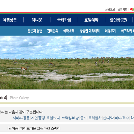
러리는 다음과 같이 구분됩니다.
사파리/동물
|
자연/풍경
|
호텔/도시
|
트럭킹/배낭
|
골프
|
호화열차
|
산/사막
|
바다/호수
|
학
[남아공] 케이프타운 그린마켓 스퀘어