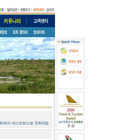
회/회의
|
레스토랑/쇼핑
|
문화체험