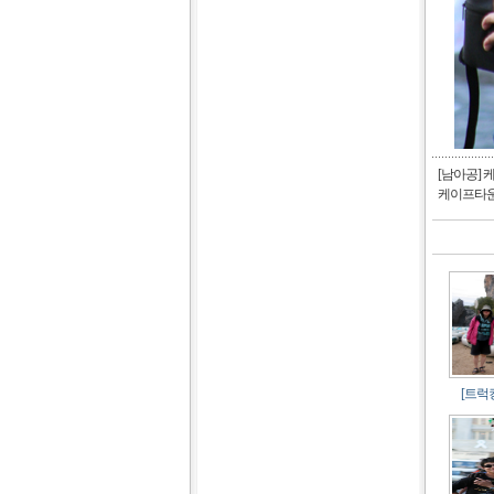
[남아공]
케이프타운
[트럭킹