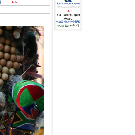
회
1602