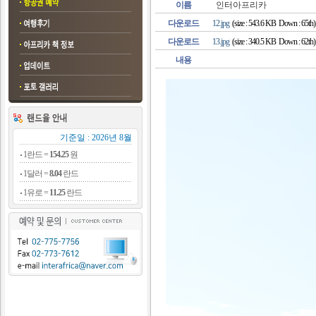
이름
인터아프리카
다운로드
12.jpg
(size : 543.6 KB Down : 65th)
다운로드
13.jpg
(size : 340.5 KB Down : 62th)
내용
기준일 : 2026년 8월
1란드 =
154.25
원
1달러 =
8.04
란드
1유로 =
11.25
란드