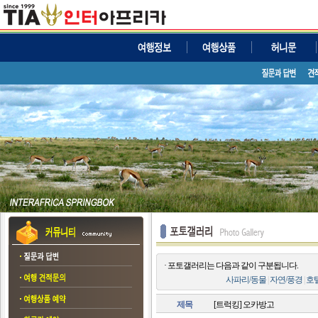
· 포토갤러리는 다음과 같이 구분됩니다.
사파리/동물
|
자연/풍경
|
호
제목
[트럭킹] 오카방고