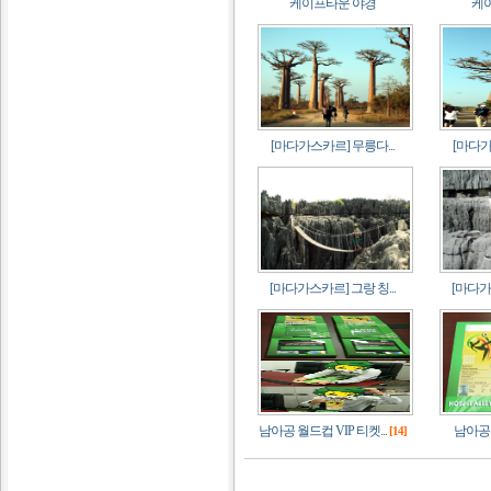
케이프타운 야경
케
[마다가스카르] 무릉다...
[마다가
[마다가스카르] 그랑 칭...
[마다가스
남아공 월드컵 VIP 티켓...
남아공 
[14]